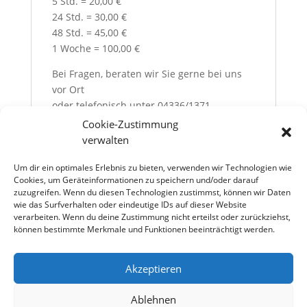
5 Std. = 20,00 €
24 Std. = 30,00 €
48 Std. = 45,00 €
1 Woche = 100,00 €
Bei Fragen, beraten wir Sie gerne bei uns
vor Ort
oder telefonisch unter 04336/1371
Cookie-Zustimmung
Von Montags bis Freitags von 07.00 Uhr bis
verwalten
17.00 Uhr
Samstags von 08.00 Uhr bis 12.00 Uhr.
Um dir ein optimales Erlebnis zu bieten, verwenden wir Technologien wie
Cookies, um Geräteinformationen zu speichern und/oder darauf
Technische Änderungen, Preisänderungen
zuzugreifen. Wenn du diesen Technologien zustimmst, können wir Daten
und Irrtümer vorbehalten.
wie das Surfverhalten oder eindeutige IDs auf dieser Website
verarbeiten. Wenn du deine Zustimmung nicht erteilst oder zurückziehst,
Für Irrtümer und Druckfehler wird keine
können bestimmte Merkmale und Funktionen beeinträchtigt werden.
Haftung übernommen.
Akzeptieren
Über uns
Kontakt
Impressum
Ablehnen