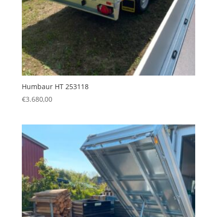
Humbaur HT 253118
€
3.680,00