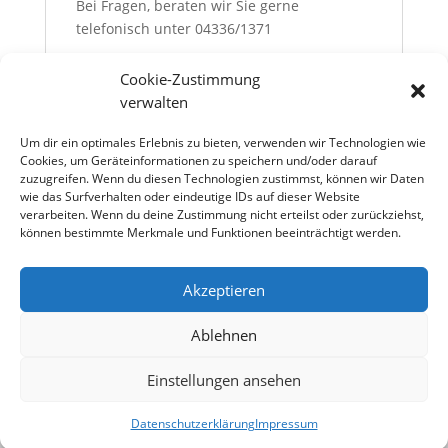
Bei Fragen, beraten wir Sie gerne
telefonisch unter 04336/1371
Von Montags bis Freitags von 07.00 Uhr bis
Cookie-Zustimmung
17.00 Uhr.
verwalten
Und am Samstag von 08.00 Uhr bis 12.00
Uhr.
Um dir ein optimales Erlebnis zu bieten, verwenden wir Technologien wie
Cookies, um Geräteinformationen zu speichern und/oder darauf
Technische Änderungen, Preisänderungen,
zuzugreifen. Wenn du diesen Technologien zustimmst, können wir Daten
Zwischenverkauf und Irrtümer vorbehalten.
wie das Surfverhalten oder eindeutige IDs auf dieser Website
verarbeiten. Wenn du deine Zustimmung nicht erteilst oder zurückziehst,
Für Irrtümer und Druckfehler wird keine
können bestimmte Merkmale und Funktionen beeinträchtigt werden.
Haftung übernommen.
Akzeptieren
Über uns
Kontakt
Impressum
Ablehnen
Versandarten
Zahlungsarten
Einstellungen ansehen
Wiederrufsbelehrung
Datenschutzerklärung
AGB
Datenschutzerklärung
Impressum